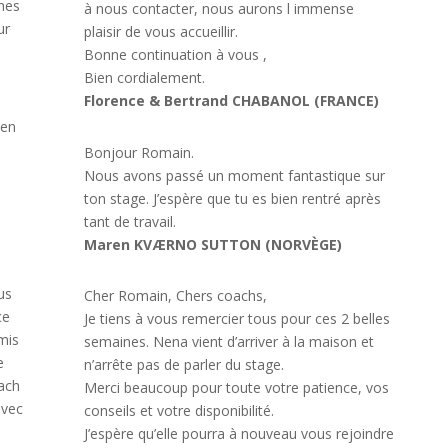
nnes
à nous contacter, nous aurons l immense
ur
plaisir de vous accueillir.
Bonne continuation à vous ,
Bien cordialement.
Florence & Bertrand CHABANOL (FRANCE)
 en
Bonjour Romain.
Nous avons passé un moment fantastique sur
ton stage. J’espère que tu es bien rentré après
tant de travail.
Maren KVÆRNO SUTTON (NORVÈGE)
us
Cher Romain, Chers coachs,
ce
Je tiens à vous remercier tous pour ces 2 belles
mis
semaines. Nena vient d’arriver à la maison et
e
n’arrête pas de parler du stage.
oach
Merci beaucoup pour toute votre patience, vos
avec
conseils et votre disponibilité.
s
J’espère qu’elle pourra à nouveau vous rejoindre