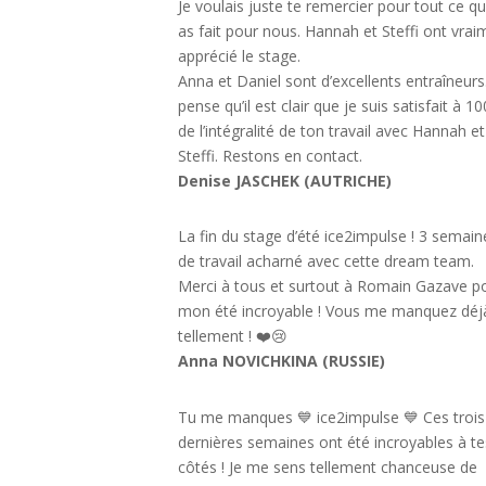
Je voulais juste te remercier pour tout ce q
as fait pour nous. Hannah et Steffi ont vrai
apprécié le stage.
Anna et Daniel sont d’excellents entraîneurs.
pense qu’il est clair que je suis satisfait à 1
de l’intégralité de ton travail avec Hannah et
Steffi. Restons en contact.
Denise JASCHEK (AUTRICHE)
La fin du stage d’été ice2impulse ! 3 semain
de travail acharné avec cette dream team.
Merci à tous et surtout à Romain Gazave p
mon été incroyable ! Vous me manquez déj
tellement ! ❤️😢
Anna NOVICHKINA (RUSSIE)
Tu me manques 💙 ice2impulse 💙 Ces trois
dernières semaines ont été incroyables à te
côtés ! Je me sens tellement chanceuse de