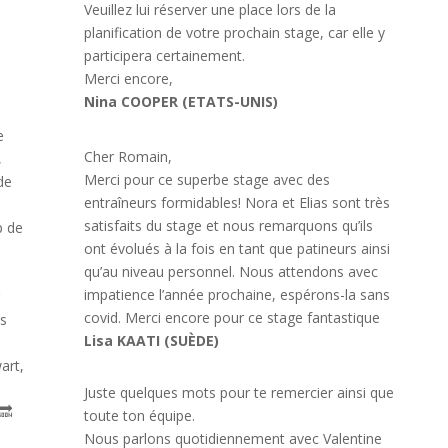
Veuillez lui réserver une place lors de la
planification de votre prochain stage, car elle y
participera certainement.
Merci encore,
Nina COOPER (ETATS-UNIS)
e
Cher Romain,
,
Merci pour ce superbe stage avec des
 de
entraîneurs formidables! Nora et Elias sont très
satisfaits du stage et nous remarquons qu’ils
p de
ont évolués à la fois en tant que patineurs ainsi
qu’au niveau personnel. Nous attendons avec
impatience l’année prochaine, espérons-la sans
r
covid. Merci encore pour ce stage fantastique
us
Lisa KAATI (SUÈDE)
art,
Juste quelques mots pour te remercier ainsi que
🔜
toute ton équipe.
Nous parlons quotidiennement avec Valentine