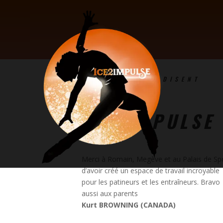
CE QU’ILS EN DISENT
ICE2IMPULSE
Merci à
Romain
,
Megève
et au Palais de Sp
d’avoir créé un espace de travail incroyable
pour les patineurs et les entraîneurs. Bravo
aussi aux parents
Kurt BROWNING (CANADA)