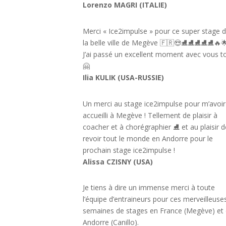
Lorenzo MAGRI (ITALIE)
Merci « Ice2impulse » pour ce super stage 
la belle ville de Megève 🇫🇷😍⛸⛸⛸⛸⛸🔥
J’ai passé un excellent moment avec vous t
🤗
Ilia KULIK (USA-RUSSIE)
Un merci au stage ice2impulse pour m’avoir
accueilli à Megève ! Tellement de plaisir à
coacher et à chorégraphier ⛸ et au plaisir d
revoir tout le monde en Andorre pour le
prochain stage ice2impulse !
Alissa CZISNY (USA)
Je tiens à dire un immense merci à toute
l’équipe d’entraineurs pour ces merveilleuse
semaines de stages en France (Megève) et
Andorre (Canillo).