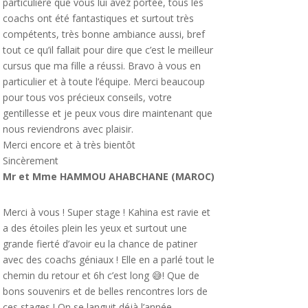
particulière que vous lui avez portée, tous les
coachs ont été fantastiques et surtout très
compétents, très bonne ambiance aussi, bref
tout ce qu’il fallait pour dire que c’est le meilleur
cursus que ma fille a réussi. Bravo à vous en
particulier et à toute l’équipe. Merci beaucoup
pour tous vos précieux conseils, votre
gentillesse et je peux vous dire maintenant que
nous reviendrons avec plaisir.
Merci encore et à très bientôt
Sincèrement
Mr et Mme HAMMOU AHABCHANE (MAROC)
Merci à vous ! Super stage ! Kahina est ravie et
a des étoiles plein les yeux et surtout une
grande fierté d’avoir eu la chance de patiner
avec des coachs géniaux ! Elle en a parlé tout le
chemin du retour et 6h c’est long 😅! Que de
bons souvenirs et de belles rencontres lors de
ces stages ! On se languit déjà l’année