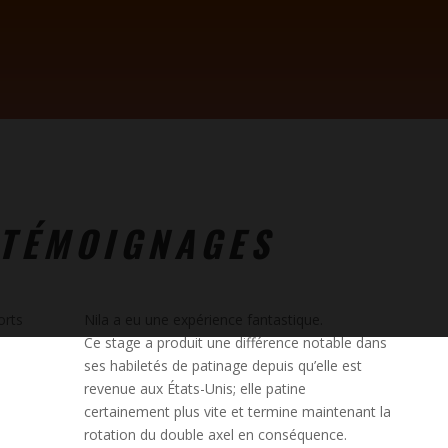
 TÉMOIGNAGES
orts
Nila a eu une expérience fantastique.
Ce
stage
a produit une différence notable dans
ses habiletés de patinage depuis qu’elle est
revenue aux États-Unis; elle patine
certainement plus vite et termine maintenant la
rotation du double axel en conséquence.