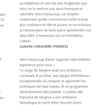
au téléphone et cela fait très longtemps que
nous ne la sentons pas aussi heureuse et
satisfaite. Merci beaucoup, car j’espère
dans
maintenant qu’elle commencera enfin à avoir
💥
plus confiance en elle et pourra se reconstruire.
ous
Je t’envoie plein de bises parce qu’entendre nos
deux filles si heureuses est un merveilleux
cadeau
Isabelle CHAUVIERE (FRANCE)
e
Merci beaucoup d’avoir organisé cette brillante
expérience pour nous !
Ce stage de Megève avait une ambiance
conviviale et positive, une équipe d’entraîneurs
exceptionnelle où s’inspirer et apprendre les
techniques de haut niveau, et un programme
d’entraînement bien planifié. La petite ville
s
française de Megève a une ambiance
 en
fantastique et notre hôtel Novotel Demi-