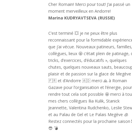
Cher Romain! Merci pour tout! J’ai passé un
moment merveilleux en Andorre!
Marina KUDRYAVTSEVA (RUSSIE)
C’est terminé 💥 je ne peux être plus
reconnaissant pour la formidable expérienc
que j’ai vécue. Nouveaux patineurs, familles
collègues, lieux 🤩 c’était plein de patinage,
tricks, d’exercices, d’éducatifs », quelques
chutes, quelques nouveaux sauts, beaucou
plaisir et de passion sur la glace de Megève
🇫🇷 et d’Andorre 🇦🇩 merci 🙏 à Romain
Gazave pour l’organisation et l’énergie, pou
rendre tout cela soit possible 🤩 merci à to
mes chers collègues Ilia Kulik, Stanick
Jeannette, Valentina Rudchenko, Leslie Stew
et au Palau de Gel et Le Palais Megève 🧊
Restez connectés pour la prochaine saison 
😎 💣