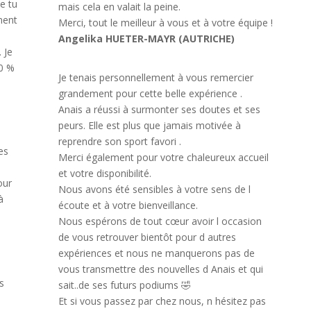
ue tu
mais cela en valait la peine.
ment
Merci, tout le meilleur à vous et à votre équipe !
Angelika HUETER-MAYR (AUTRICHE)
 Je
00 %
Je tenais personnellement à vous remercier
grandement pour cette belle expérience .
Anais a réussi à surmonter ses doutes et ses
peurs. Elle est plus que jamais motivée à
reprendre son sport favori .
es
Merci également pour votre chaleureux accueil
et votre disponibilité.
our
Nous avons été sensibles à votre sens de l
à
écoute et à votre bienveillance.
Nous espérons de tout cœur avoir l occasion
de vous retrouver bientôt pour d autres
expériences et nous ne manquerons pas de
vous transmettre des nouvelles d Anais et qui
s
sait..de ses futurs podiums 🤣
Et si vous passez par chez nous, n hésitez pas