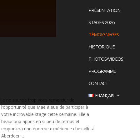
PRÉSENTATION
STAGES 2026
TÉMOIGNAGES
HISTORIQUE
PHOTOS/VIDEOS
PROGRAMME
CONTACT
FRANÇAIS
Je ne saurais trop vous remercier de
l’opportunité que Mae a eue de participer à
votre incroyable stage cette semaine. Elle a
beaucoup appris en si peu de temps et
emportera une énorme expérience chez elle à
Aberdeen …